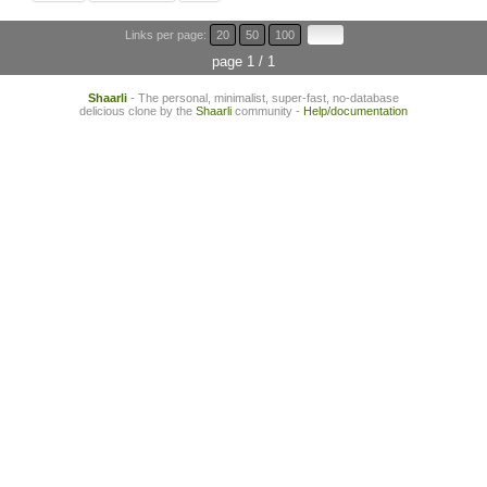
Links per page:
20
50
100
page 1 / 1
Shaarli
- The personal, minimalist, super-fast, no-database
delicious clone by the
Shaarli
community -
Help/documentation