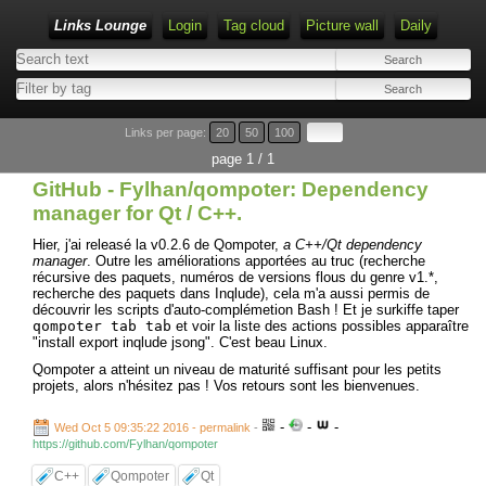
Links Lounge
Login
Tag cloud
Picture wall
Daily
Links per page:
20
50
100
page 1 / 1
GitHub - Fylhan/qompoter: Dependency
manager for Qt / C++.
Hier, j'ai releasé la v0.2.6 de Qompoter,
a C++/Qt dependency
manager
. Outre les améliorations apportées au truc (recherche
récursive des paquets, numéros de versions flous du genre v1.*,
recherche des paquets dans Inqlude), cela m'a aussi permis de
découvrir les scripts d'auto-complémetion Bash ! Et je surkiffe taper
qompoter tab tab
et voir la liste des actions possibles apparaître
"install export inqlude jsong". C'est beau Linux.
Qompoter a atteint un niveau de maturité suffisant pour les petits
projets, alors n'hésitez pas ! Vos retours sont les bienvenues.
-
-
-
Wed Oct 5 09:35:22 2016 - permalink
-
https://github.com/Fylhan/qompoter
C++
Qompoter
Qt