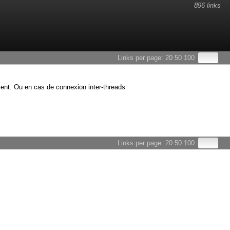
896 links
Links per page:
20
50
100
ment. Ou en cas de connexion inter-threads.
Links per page:
20
50
100