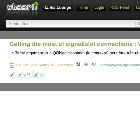
Links Lounge
Home
Login
RSS Feed
Ta
Getting the most of signal/slot connections :
Le 3ème argument d'un QObject::connect (le contexte) peut être très uti
-
-
-
Tue Jun 12 09:24:49 2018 - permalink
-
https://www.vikingsoftware
C++
Qt