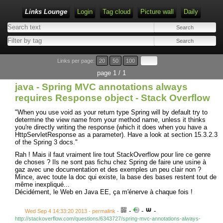
Links Lounge
Login
Tag cloud
Picture wall
Daily
Links per page:
20
50
100
page 1 / 1
java - Spring MVC annotations always
requires Response object - Stack Overflow
"When you use void as your return type Spring will by default try to
determine the view name from your method name, unless it thinks
you're directly writing the response (which it does when you have a
HttpServletResponse as a parameter). Have a look at section 15.3.2.3
of the Spring 3 docs."
Rah ! Mais il faut vraiment lire tout StackOverflow pour lire ce genre
de choses ? Ils ne sont pas fichu chez Spring de faire une usine à
gaz avec une documentation et des exemples un peu clair non ?
Mince, avec toute la doc qui existe, la base des bases restent tout de
même inexpliqué...
Décidément, le Web en Java EE, ça m'énerve à chaque fois !
-
-
-
Wed Sep 4 14:33:20 2013 - permalink
-
http://stackoverflow.com/questions/6343727/spring-mvc-annotations-always-