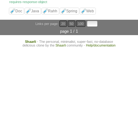
requires-response-object
Doc
Java
Rahh
Spring
Web
Links per page:
20
50
100
page 1 / 1
Shaarli
- The personal, minimalist, super-fast, no-database
delicious clone by the
Shaarli
community -
Help/documentation