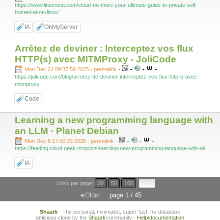
https://www.linuxnest.com/cloud-no-more-your-ultimate-guide-to-private-self-
hosted-ai-on-linux/
IA
OnMyServer
Arrêtez de deviner : Interceptez vos flux
HTTP(s) avec MITMProxy - JoliCode
-
-
-
Mon Dec 22 09:37:59 2025 - permalink
-
https://jolicode.com/blog/arretez-de-deviner-interceptez-vos-flux-http-s-avec-
mitmproxy
Code
Learning a new programming language with
an LLM · Planet Debian
-
-
-
Mon Dec 8 17:00:33 2025 - permalink
-
https://feeding.cloud.geek.nz/posts/learning-new-programming-language-with-ai/
IA
Links per page:
20
50
100
◄Older
page 1 / 45
Shaarli
- The personal, minimalist, super-fast, no-database
delicious clone by the
Shaarli
community -
Help/documentation