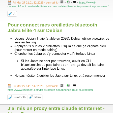
-
-
-
Fri Mar 27 21:01:32 2026 - permalink
-
https://www.it-
connect.fr/canirun-ai-et-llmfit-trouvez-le-modele-dia-adapte-pour-votre-pc-ou-mac/
IA
Pour connect mes oreillettes bluetooth
Jabra Elite 4 sur Debian
Depuis Debian Trixie (stable en 2026), Debian utilise pipewire. Je
suis en testing.
Appuyer 3s sur les 2 oreillettes jusqu'à ce que ça clignote bleu
(pour rentrer en mode pairing)
Chercher les Jabra et s'y connecter via l'interface Linux
Si les Jabra ne sont pas trouvées, ouvrir en CLI
bluetoothctl
puis faire
scan on
. ça devrait les faire
apparaître sur l'interface Linux
Ne pas hésiter à oublier les Jabra sur Linux et à recommencer
-
-
-
Fri Mar 27 14:07:47 2026 - permalink
-
https://www.linuxnest.com/fix-bluetooth-headphones-linux-bluetoothctl/
Bluetooth
Jabra
J'ai mis un proxy entre claude et Internet -