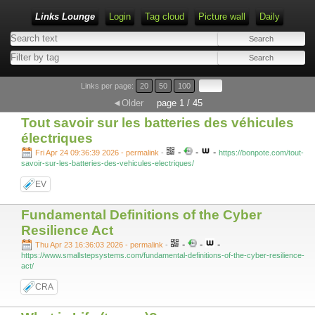
Links Lounge
Login
Tag cloud
Picture wall
Daily
Links per page:
20
50
100
◄Older
page 1 / 45
Tout savoir sur les batteries des véhicules
électriques
-
-
-
Fri Apr 24 09:36:39 2026 - permalink
-
https://bonpote.com/tout-
savoir-sur-les-batteries-des-vehicules-electriques/
EV
Fundamental Definitions of the Cyber
Resilience Act
-
-
-
Thu Apr 23 16:36:03 2026 - permalink
-
https://www.smallstepsystems.com/fundamental-definitions-of-the-cyber-resilience-
act/
CRA