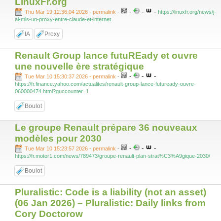
LinuxFr.org
-
-
-
Thu Mar 19 12:36:04 2026 - permalink
-
https://linuxfr.org/news/j-
ai-mis-un-proxy-entre-claude-et-internet
IA
Proxy
Renault Group lance futuREady et ouvre
une nouvelle ère stratégique
-
-
-
Tue Mar 10 15:30:37 2026 - permalink
-
https://fr.finance.yahoo.com/actualites/renault-group-lance-futuready-ouvre-
060000474.html?guccounter=1
Boulot
Le groupe Renault prépare 36 nouveaux
modèles pour 2030
-
-
-
Tue Mar 10 15:23:57 2026 - permalink
-
https://fr.motor1.com/news/789473/groupe-renault-plan-strat%C3%A9gique-2030/
Boulot
Pluralistic: Code is a liability (not an asset)
(06 Jan 2026) – Pluralistic: Daily links from
Cory Doctorow