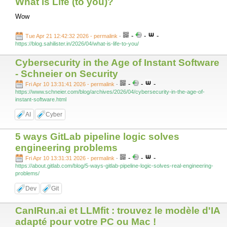
What is Life (to you)?
Wow
-
-
-
Tue Apr 21 12:42:32 2026 - permalink
-
https://blog.sahilister.in/2026/04/what-is-life-to-you/
Cybersecurity in the Age of Instant Software
- Schneier on Security
-
-
-
Fri Apr 10 13:31:41 2026 - permalink
-
https://www.schneier.com/blog/archives/2026/04/cybersecurity-in-the-age-of-
instant-software.html
AI
Cyber
5 ways GitLab pipeline logic solves
engineering problems
-
-
-
Fri Apr 10 13:31:31 2026 - permalink
-
https://about.gitlab.com/blog/5-ways-gitlab-pipeline-logic-solves-real-engineering-
problems/
Dev
Git
CanIRun.ai et LLMfit : trouvez le modèle d'IA
adapté pour votre PC ou Mac !