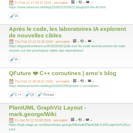
-
-
-
Fri Feb 13 17:34:37 2026 - permalink
-
https://www.vitavonni.de/blog/202602/20260213dogfood-the-AI.html
IA
Après le code, les laboratoires IA explorent
de nouvelles cibles
-
-
-
Thu Feb 12 13:19:35 2026 - permalink
-
https://legrandcontinent.eu/fr/2026/02/11/lia-sort-du-code-lavertissement-de-matt-
shumer-sur-les-prochaines-cibles-des-laboratoires/
IA
QFuture ❤️ C++ coroutines | arno's blog
-
-
-
Thu Feb 12 08:46:01 2026 - permalink
-
https://www.arnorehn.de/blog/2026/02/09/qfuture-c-coroutines/
C++
Qt
Thread
PlantUML GraphViz Layout -
mark.george/Wiki
-
-
-
Fri Jan 30 12:15:08 2026 - permalink
-
https://isgb.otago.ac.nz/infosci/mark.george/Wiki/wiki/PlantUML%20GraphViz%20La
yout