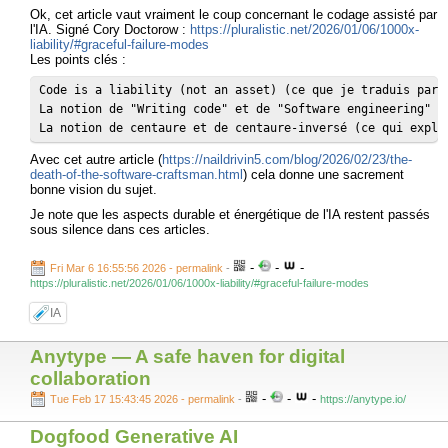
Ok, cet article vaut vraiment le coup concernant le codage assisté par
l'IA. Signé Cory Doctorow :
https://pluralistic.net/2026/01/06/1000x-
liability/#graceful-failure-modes
Les points clés :
Code is a liability (not an asset) (ce que je traduis par 
La notion de "Writing code" et de "Software engineering"

La notion de centaure et de centaure-inversé (ce qui expli
Avec cet autre article (
https://naildrivin5.com/blog/2026/02/23/the-
death-of-the-software-craftsman.html
) cela donne une sacrement
bonne vision du sujet.
Je note que les aspects durable et énergétique de l'IA restent passés
sous silence dans ces articles.
-
-
-
Fri Mar 6 16:55:56 2026 - permalink
-
https://pluralistic.net/2026/01/06/1000x-liability/#graceful-failure-modes
IA
Anytype — A safe haven for digital
collaboration
-
-
-
Tue Feb 17 15:43:45 2026 - permalink
-
https://anytype.io/
Dogfood Generative AI