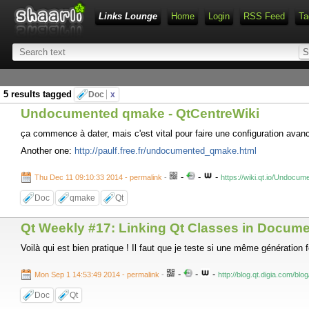
Links Lounge
Home
Login
RSS Feed
Ta
5 results tagged
Doc
x
Undocumented qmake - QtCentreWiki
ça commence à dater, mais c'est vital pour faire une configuration ava
Another one:
http://paulf.free.fr/undocumented_qmake.html
-
-
-
Thu Dec 11 09:10:33 2014 - permalink
-
https://wiki.qt.io/Undoc
Doc
qmake
Qt
Qt Weekly #17: Linking Qt Classes in Docume
Voilà qui est bien pratique ! Il faut que je teste si une même génération 
-
-
-
Mon Sep 1 14:53:49 2014 - permalink
-
http://blog.qt.digia.com/b
Doc
Qt