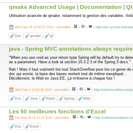
qmake Advanced Usage | Documentation | Qt 
Utilisation avancée de qmake, notamment la gestion des variables. Voil
-
-
-
Wed Sep 25 15:52:57 2013 - permalink
-
http://doc.qt.io/qt-5/qma
Doc
qmake
Qt
java - Spring MVC annotations always requir
"When you use void as your return type Spring will by default try to de
as a parameter). Have a look at section 15.3.2.3 of the Spring 3 docs."
Rah ! Mais il faut vraiment lire tout StackOverflow pour lire ce genre 
doc qui existe, la base des bases restent tout de même inexpliqué...
Décidément, le Web en Java EE, ça m'énerve à chaque fois !
-
-
-
Wed Sep 4 14:33:20 2013 - permalink
-
http://stackoverflow.com/
Doc
Java
Rahh
Spring
Web
Les 50 meilleures fonctions d'Excel
-
-
-
Thu Aug 16 10:12:19 2012 - permalink
-
http://outilsbureautique
Doc
Excel