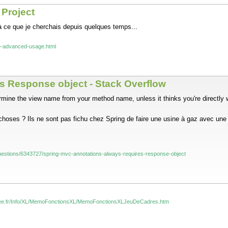
Project
à ce que je cherchais depuis quelques temps...
ke-advanced-usage.html
es Response object - Stack Overflow
termine the view name from your method name, unless it thinks you're directl
de choses ? Ils ne sont pas fichu chez Spring de faire une usine à gaz avec u
questions/6343727/spring-mvc-annotations-always-requires-response-object
s.free.fr/Info/XL/MemoFonctionsXL/MemoFonctionsXLJeuDeCadres.htm