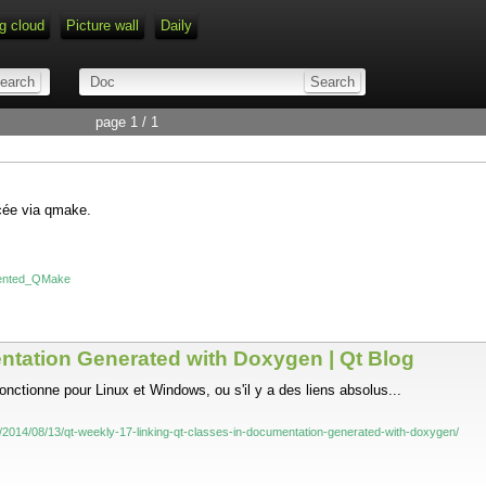
g cloud
Picture wall
Daily
page 1 / 1
ncée via qmake.
umented_QMake
ntation Generated with Doxygen | Qt Blog
fonctionne pour Linux et Windows, ou s'il y a des liens absolus...
log/2014/08/13/qt-weekly-17-linking-qt-classes-in-documentation-generated-with-doxygen/