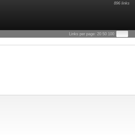
896 links
Links per page:
20
50
100